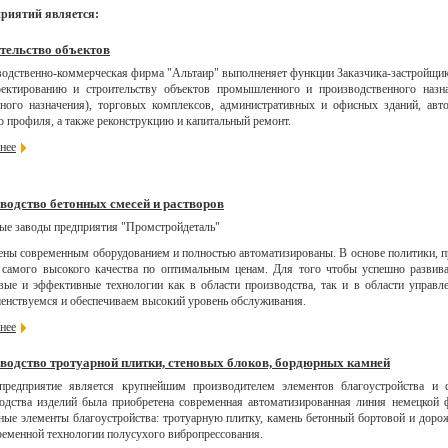
риятий является:
тельство объектов
одственно-коммерческая фирма "Альтаир" выполненяет функции Заказчика-застройщика
ектированию и строительству объектов промышленного и производственного назна
ного назначения), торговых комплексов, административных и офисных зданий, авт
о профиля, а также реконструкцию и капитальный ремонт.
нее
водство бетонных смесей и растворов
ые заводы предприятия "Промстройдеталь"
ны современным оборудованием и полностью автоматизированы. В основе политики, 
 самого высокого качества по оптимальным ценам. Для того чтобы успешно развива
вые и эффективные технологии как в области производства, так и в области управ
енствуемся и обеспечиваем высокий уровень обслуживания.
нее
водство тротуарной плитки, стеновых блоков, бордюрных камней
редприятие является крупнейшим производителем элементов благоустройства и с
одства изделий была приобретена современная автоматизированная линия немецкой 
ные элементы благоустройства: тротуарную плитку, камень бетонный бортовой и дор
ременной технологии полусухого вибропрессования.