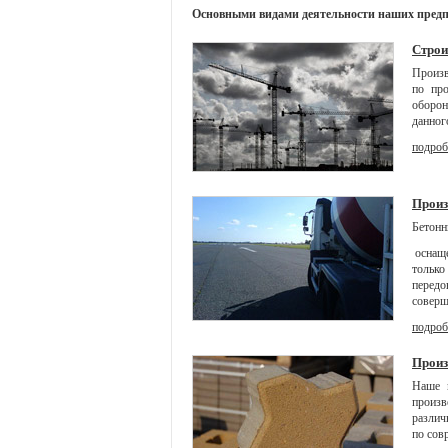
Основными видами деятельности наших предп
Строи
Произв
по про
оборон
данног
подроб
Произ
Бетонн
оснаще
только
передо
соверш
подроб
Произ
Наше п
произв
различ
по сов