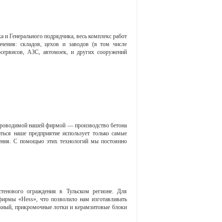
 и Генерального подрядчика, весь комплекс работ
чения: складов, цехов и заводов (в том числе
осервисов, АЗС, автомоек, и других сооружений
проводимой нашей фирмой — производство бетона
ться наше предприятие использует только самые
ления. С помощью этих технологий мы постоянно
тенового ограждения в Тульском регионе. Для
фирмы «Hess», что позволило нам изготавливать
ожный, прикромочные лотки и керамзитовые блоки